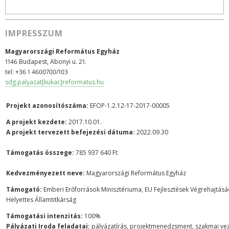
IMPRESSZUM
Magyarországi Református Egyház
1146 Budapest, Abonyi u. 21.
tel: +36 1 4600700/103
sdg.palyazat[kukac]reformatus.hu
Projekt azonosítószáma:
EFOP-1.2.12-17-2017-00005
A projekt kezdete:
2017.10.01.
A projekt tervezett befejezési dátuma
:
2022.09.30
Támogatás összege:
785 937 640 Ft
Kedvezményezett neve:
Magyarországi Református Egyház
Támogató:
Emberi Erőforrások Minisztériuma, EU Fejlesztések Végrehajtásáé
Helyettes Államtitkárság
Támogatási intenzitás:
100%
Pályázati Iroda feladatai:
pályázatírás, projektmenedzsment, szakmai ve