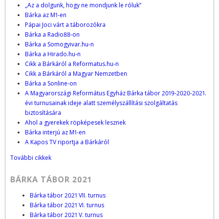
„Az a dolgunk, hogy ne mondjunk le róluk”
Bárka az M1-en
Pápai Joci várt a táborozókra
Bárka a Radio88-on
Bárka a Somogyivar.hu-n
Bárka a Hirado.hu-n
Cikk a Bárkáról a Reformatus.hu-n
Cikk a Bárkáról a Magyar Nemzetben
Bárka a Sonline-on
A Magyarországi Református Egyház Bárka tábor 2019-2020-2021.
évi turnusainak ideje alatt személyszállítási szolgáltatás
biztosítására
Ahol a gyerekek röpképesek lesznek
Bárka interjú az M1-en
A Kapos TV riportja a Bárkáról
További cikkek
BÁRKA TÁBOR 2021
Bárka tábor 2021 VII. turnus
Bárka tábor 2021 VI. turnus
Bárka tábor 2021 V. turnus