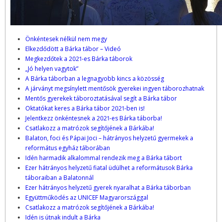
Önkéntesek nélkül nem megy
Elkezdődött a Bárka tábor – Videó
Megkezdőtek a 2021-es Bárka táborok
„Jó helyen vagytok”
A Bárka táborban a legnagyobb kincs a közösség
A járványt megsínylett mentősök gyerekei ingyen táborozhatnak
Mentős gyerekek táboroztatásával segít a Bárka tábor
Oktatókat keres a Bárka tábor 2021-ben is!
Jelentkezz önkéntesnek a 2021-es Bárka táborba!
Csatlakozz a matrózok segítőjének a Bárkába!
Balaton, foci és Pápai Joci – hátrányos helyzetű gyermekek a
református egyház táborában
Idén harmadik alkalommal rendezik meg a Bárka tábort
Ezer hátrányos helyzetű fiatal üdülhet a reformátusok Bárka
táboraiban a Balatonnál
Ezer hátrányos helyzetű gyerek nyaralhat a Bárka táborban
Együttműködés az UNICEF Magyarországgal
Csatlakozz a matrózok segítőjének a Bárkába!
Idén is útnak indult a Bárka